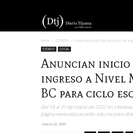
Diario
Inicio
ESTADO
Anuncian inicio del proceso de ing
Tijuana
ESTADO
LOCAL
Anuncian inicio 
ingreso a Nivel
BC para ciclo es
Del 18 al 31 de marzo de 2022 los interesa
página www.educacionbc.edu.mx para obten
marzo 22, 2022