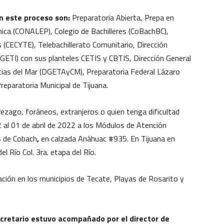
n este proceso son:
Preparatoria Abierta, Prepa en
ica (CONALEP), Colegio de Bachilleres (CoBachBC),
 (CECYTE), Telebachillerato Comunitario, Dirección
DGETI) con sus planteles CETIS y CBTIS, Dirección General
cias del Mar (DGETAyCM), Preparatoria Federal Lázaro
 Preparatoria Municipal de Tijuana.
rezago, foráneos, extranjeros o quien tenga dificultad
22 al 01 de abril de 2022 a los Módulos de Atención
es de Cobach
,
en calzada Anáhuac #935. En Tijuana en
l Río Col. 3ra. etapa del Río.
ación en los municipios de Tecate, Playas de Rosarito y
ecretario estuvo acompañado por el director de