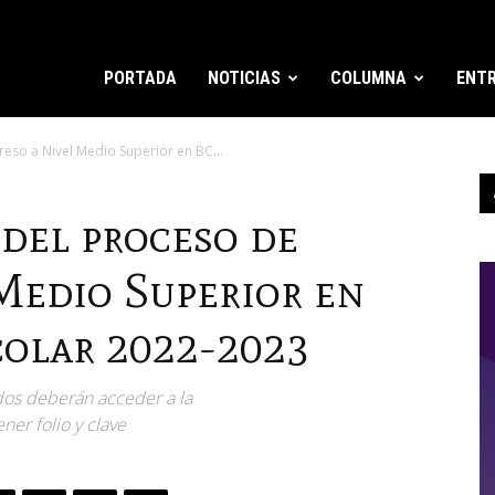
PORTADA
NOTICIAS
COLUMNA
ENTR
reso a Nivel Medio Superior en BC...
del proceso de
 Medio Superior en
colar 2022-2023
dos deberán acceder a la
er folio y clave