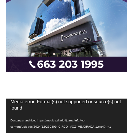
Reproductor
Media error: Format(s) not supported or source(s) not
de
found
vídeo
Descargar archivo: https://medios.diariotijuana.info/wp-
content/uploads/2024/12/260309_CIRCO_VOZ_MEJORADA-1.mp4?_=1