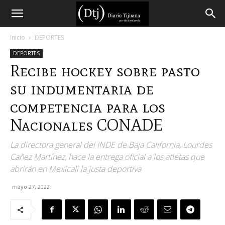
Diario
Inicio
DEPORTES
DEPORTES
Tijuana
Recibe hockey sobre pasto
su indumentaria de
competencia para los
Nacionales CONADE
La directora general del INDE de Baja California, Lourdes
Cañez Martínez, hace la entrega oficial a los atletas que
abrirán en Mexicali la justa deportiva
mayo 27, 2022