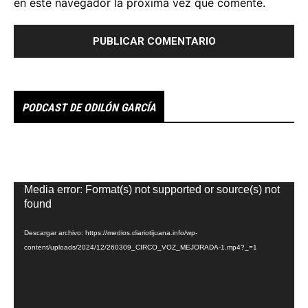
en este navegador la próxima vez que comente.
PODCAST DE ODILÓN GARCÍA
Reproductor
Media error: Format(s) not supported or source(s) not
de
found
vídeo
Descargar archivo: https://medios.diariotijuana.info/wp-
content/uploads/2024/12/260309_CIRCO_VOZ_MEJORADA-1.mp4?_=1