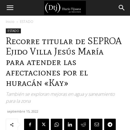
Diario
Inicio
ESTADO
ESTADO
Tijuana
Recorre titular de SEPROA
Ejido Villa Jesús María
para atender las
afectaciones por el
huracán «Kay»
También se exploran mejoras en agua y saneamiento
para la zona
septiembre 15, 2022