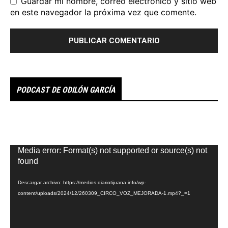
Guardar mi nombre, correo electrónico y sitio web
en este navegador la próxima vez que comente.
PODCAST DE ODILÓN GARCÍA
Reproductor
Media error: Format(s) not supported or source(s) not
de
found
vídeo
Descargar archivo: https://medios.diariotijuana.info/wp-
content/uploads/2024/12/260309_CIRCO_VOZ_MEJORADA-1.mp4?_=1