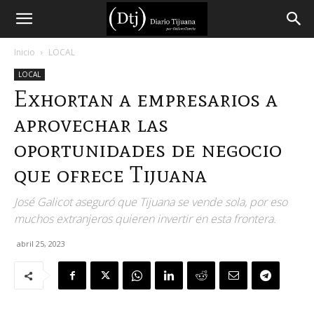
Diario
Inicio
LOCAL
LOCAL
Tijuana
Exhortan a empresarios a
aprovechar las
oportunidades de negocio
que ofrece Tijuana
José Galicot aseguró que Tijuana se vende sola, por eso
muchos extranjeros quieren invertir en esta frontera.
abril 25, 2023