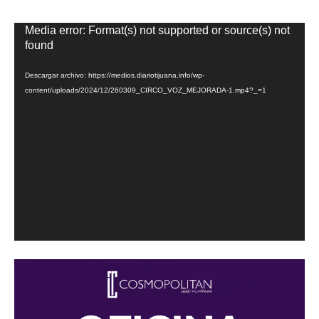
Reproductor
Media error: Format(s) not supported or source(s) not
de
found
vídeo
Descargar archivo: https://medios.diariotijuana.info/wp-
content/uploads/2024/12/260309_CIRCO_VOZ_MEJORADA-1.mp4?_=1