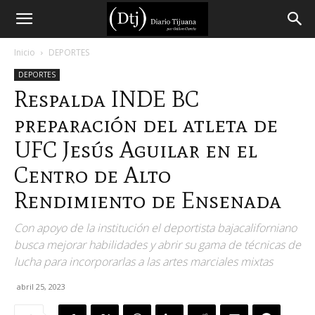
Diario
Inicio
DEPORTES
DEPORTES
Tijuana
Respalda INDE BC
preparación del atleta de
UFC Jesús Aguilar en el
Centro de Alto
Rendimiento de Ensenada
Con apoyo de la institución el deportista bajacaliforniano
busca mejorar habilidades y abrir su gama de técnicas de
lucha para incorporarlas a las artes marciales mixtas
abril 25, 2023