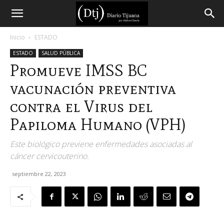
Diario
Inicio
ESTADO
ESTADO
SALUD PÚBLICA
Tijuana
Promueve IMSS BC
vacunación preventiva
contra el Virus del
Papiloma Humano (VPH)
Este biológico previene enfermedades asociadas al
cáncer cervicouterino.
septiembre 22, 2023