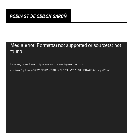
PODCAST DE ODILÓN GARCÍA
Reproductor
Media error: Format(s) not supported or source(s) not
de
found
vídeo
Descargar archivo: https://medios.diariotijuana.info/wp-
content/uploads/2024/12/260309_CIRCO_VOZ_MEJORADA-1.mp4?_=1