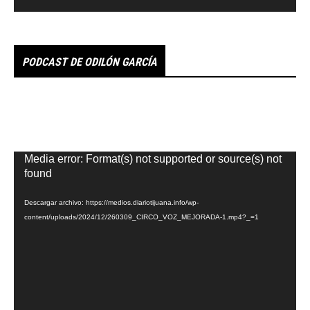
PODCAST DE ODILÓN GARCÍA
Reproductor
Media error: Format(s) not supported or source(s) not
de
found
vídeo
Descargar archivo: https://medios.diariotijuana.info/wp-
content/uploads/2024/12/260309_CIRCO_VOZ_MEJORADA-1.mp4?_=1