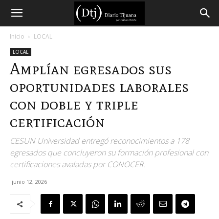
Diario
Inicio
LOCAL
LOCAL
Tijuana
Amplían egresados sus
oportunidades laborales
con doble y triple
certificación
CESUN Universidad entregó reconocimientos a 178
egresados que concluyeron su formación profesional con
certificaciones avaladas por CONOCER.
junio 12, 2026